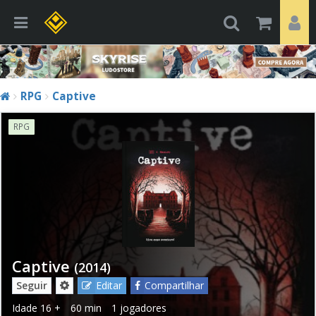
RPG
Captive
RPG
Captive
(2014)
Seguir
Editar
Compartilhar
Idade
16 +
60 min
1 jogadores