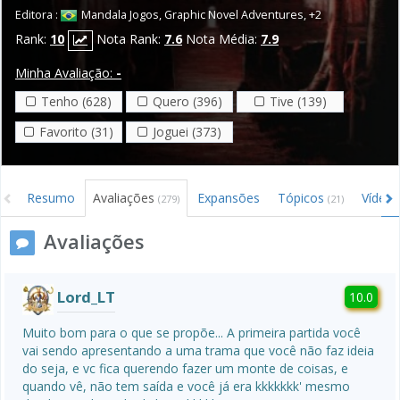
Editora :
Mandala Jogos
,
Graphic Novel Adventures
,
+2
Rank:
10
Nota Rank:
7.6
Nota Média:
7.9
Minha Avaliação:
-
Tenho (628)
Quero (396)
Tive (139)
Favorito (31)
Joguei (373)
Resumo
Avaliações
Expansões
Tópicos
Vídeo
(279)
(21)
Avaliações
Lord_LT
10.0
Muito bom para o que se propõe... A primeira partida você 
vai sendo apresentando a uma trama que você não faz ideia 
do seja, e vc fica querendo fazer um monte de coisas, e 
quando vê, não tem saída e você já era kkkkkkk' mesmo 