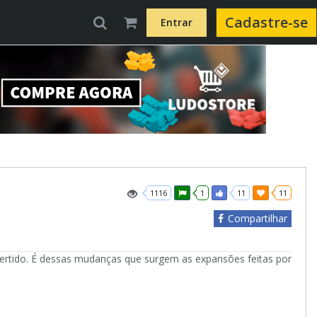
Cadastre-se
Entrar
1116
1
11
11
Compartilhar
vertido. É dessas mudanças que surgem as expansões feitas por