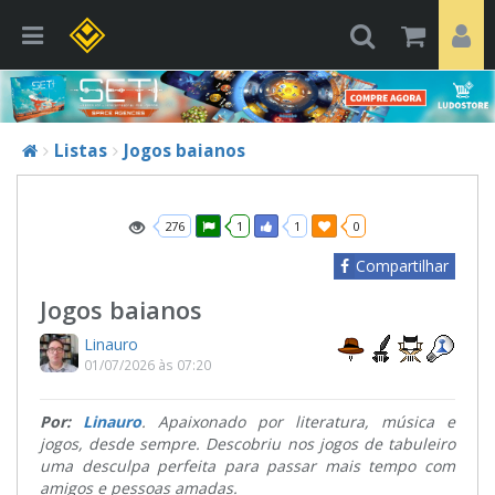
Listas
Jogos baianos
276
1
1
0
Compartilhar
Jogos baianos
Linauro
01/07/2026 às 07:20
Por:
Linauro
. Apaixonado por literatura, música e
jogos, desde sempre. Descobriu nos jogos de tabuleiro
uma desculpa perfeita para passar mais tempo com
amigos e pessoas amadas.