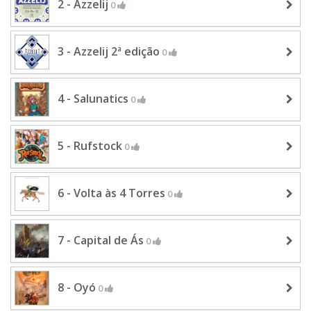
2 - Azzelij
0
3 - Azzelij 2ª edição
0
4 - Salunatics
0
5 - Rufstock
0
6 - Volta às 4 Torres
0
7 - Capital de Ás
0
8 - Oyó
0