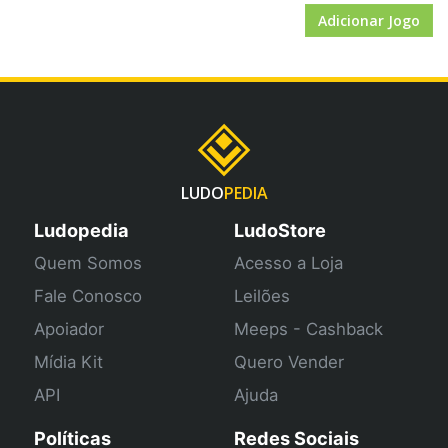
Adicionar Jogo
LUDO
PEDIA
Ludopedia
LudoStore
Quem Somos
Acesso a Loja
Fale Conosco
Leilões
Apoiador
Meeps - Cashback
Mídia Kit
Quero Vender
API
Ajuda
Políticas
Redes Sociais