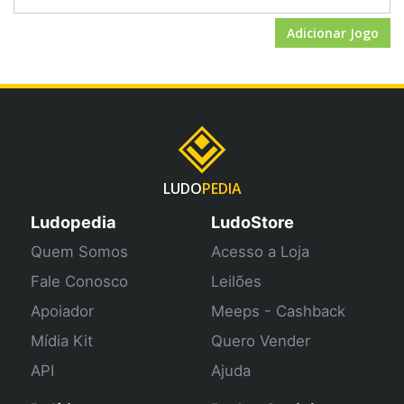
Adicionar Jogo
LUDO
PEDIA
Ludopedia
LudoStore
Quem Somos
Acesso a Loja
Fale Conosco
Leilões
Apoiador
Meeps - Cashback
Mídia Kit
Quero Vender
API
Ajuda