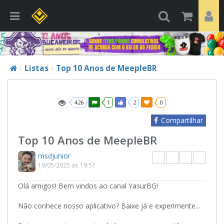
Listas
Top 10 Anos de MeepleBR
426
1
2
0
Compartilhar
Top 10 Anos de MeepleBR
msdjunior
19/05/2025 às 19:57
Olá amigos! Bem vindos ao canal YasurBG!
Não conhece nosso aplicativo? Baixe já e experimente...