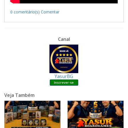
0 comentário(s)
Comentar
Canal
YasurBG
Veja Também