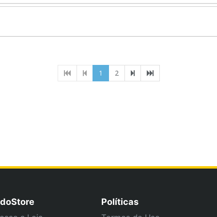
(current)
1
2
doStore
Políticas