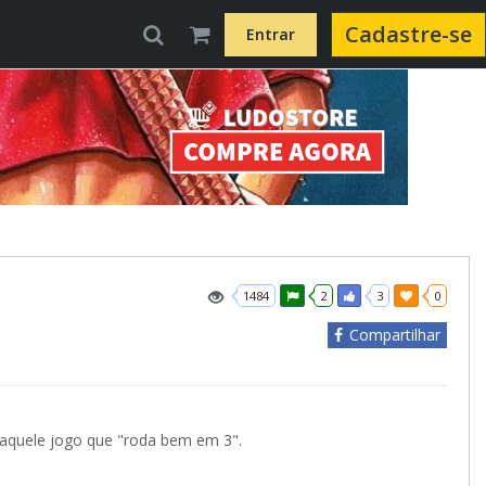
Cadastre-se
Entrar
1484
2
3
0
Compartilhar
 aquele jogo que "roda bem em 3".