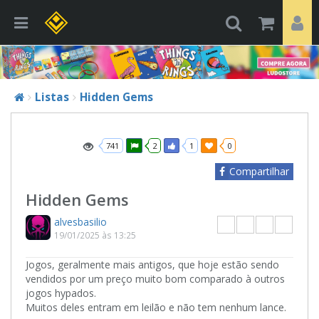
Listas
Hidden Gems
741
2
1
0
Compartilhar
Hidden Gems
alvesbasilio
19/01/2025 às 13:25
Jogos, geralmente mais antigos, que hoje estão sendo
vendidos por um preço muito bom comparado à outros
jogos hypados.
Muitos deles entram em leilão e não tem nenhum lance.