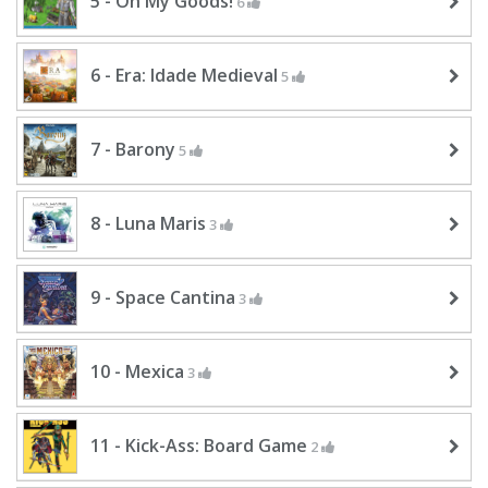
5 - Oh My Goods!
6
6 - Era: Idade Medieval
5
7 - Barony
5
8 - Luna Maris
3
9 - Space Cantina
3
10 - Mexica
3
11 - Kick-Ass: Board Game
2