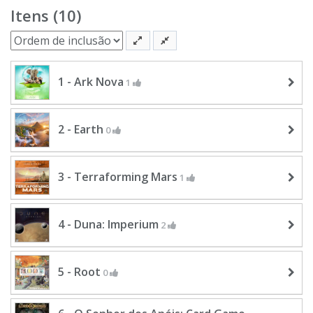
Itens (10)
1 - Ark Nova
1
2 - Earth
0
3 - Terraforming Mars
1
4 - Duna: Imperium
2
5 - Root
0