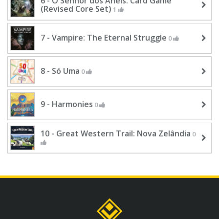
6 - O Senhor dos Anéis: Card Game
(Revised Core Set)
1
7 - Vampire: The Eternal Struggle
0
8 - Só Uma
0
9 - Harmonies
0
10 - Great Western Trail: Nova Zelândia
0