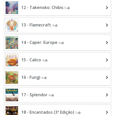
12 - Takenoko: Chibis
5
13 - Flamecraft
4
14 - Caper: Europe
4
15 - Calico
4
16 - Fungi
4
17 - Splendor
4
18 - Encantados (3ª Edição)
3