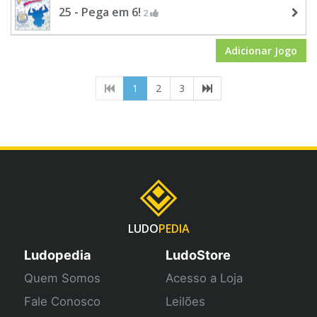
25 - Pega em 6!
2
Adicionar Jogo
(current)
1
2
3
LUDO
PEDIA
Ludopedia
LudoStore
Quem Somos
Acesso a Loja
Fale Conosco
Leilões