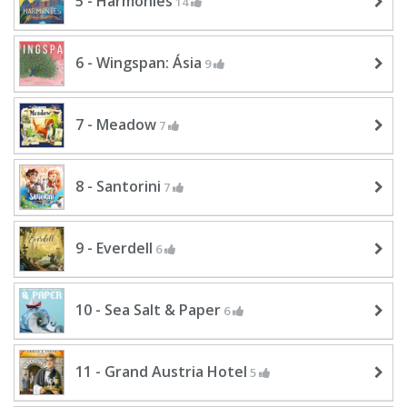
5 - Harmonies
14
6 - Wingspan: Ásia
9
7 - Meadow
7
8 - Santorini
7
9 - Everdell
6
10 - Sea Salt & Paper
6
11 - Grand Austria Hotel
5