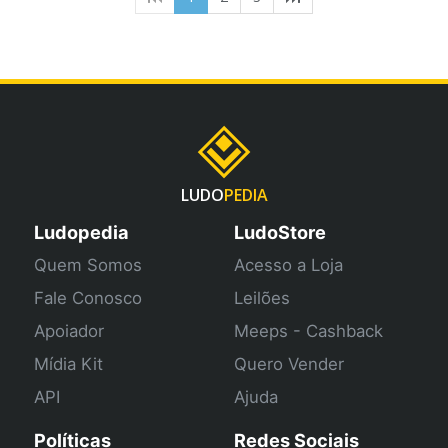
LUDO
PEDIA
Ludopedia
LudoStore
Quem Somos
Acesso a Loja
Fale Conosco
Leilões
Apoiador
Meeps - Cashback
Mídia Kit
Quero Vender
API
Ajuda
Políticas
Redes Sociais