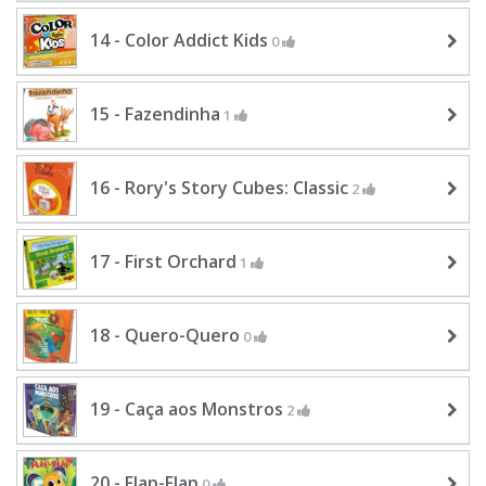
14 - Color Addict Kids
0
15 - Fazendinha
1
16 - Rory's Story Cubes: Classic
2
17 - First Orchard
1
18 - Quero-Quero
0
19 - Caça aos Monstros
2
20 - Flap-Flap
0