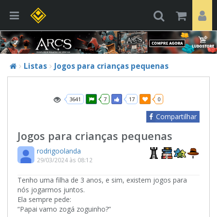
Listas
Jogos para crianças pequenas
3641
7
17
0
Compartilhar
Jogos para crianças pequenas
rodrigoolanda
29/03/2024 às 08:12
Tenho uma filha de 3 anos, e sim, existem jogos para
nós jogarmos juntos.
Ela sempre pede:
“Papai vamo zogá zoguinho?”