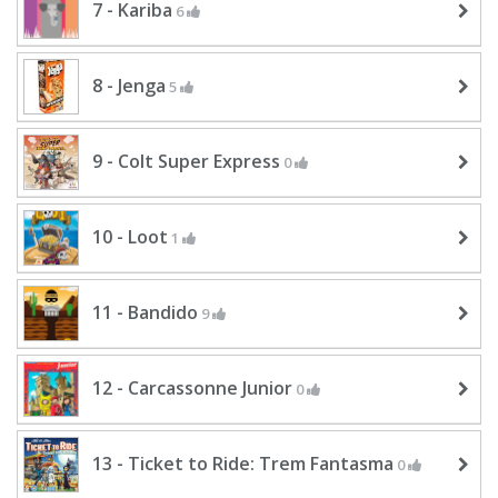
7 - Kariba
6
8 - Jenga
5
9 - Colt Super Express
0
10 - Loot
1
11 - Bandido
9
12 - Carcassonne Junior
0
13 - Ticket to Ride: Trem Fantasma
0