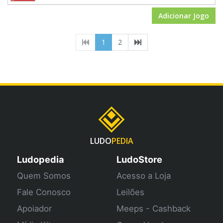
Adicionar Jogo
(current)
1
2
LUDO
PEDIA
Ludopedia
LudoStore
Quem Somos
Acesso a Loja
Fale Conosco
Leilões
Apoiador
Meeps - Cashback