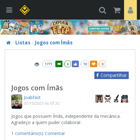
Listas
Jogos com Ímãs
1771
6
10
0
Compartilhar
Jogos com Ímãs
Joabfast
07/10/2023 às 07:32
Jogos que possuem Ímãs, independente da mecânica.
Agradeço a quem puder colaborar.
1 comentário(s)
Comentar