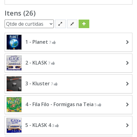
Itens (26)
1 - Planet
7
2 - KLASK
7
3 - Kluster
7
4 - Fila Filo - Formigas na Teia
5
5 - KLASK 4
3