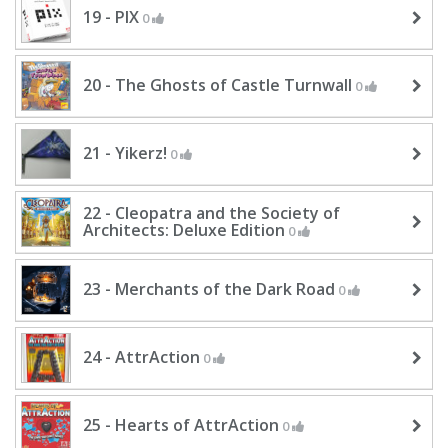
19 - PIX
0
20 - The Ghosts of Castle Turnwall
0
21 - Yikerz!
0
22 - Cleopatra and the Society of
Architects: Deluxe Edition
0
23 - Merchants of the Dark Road
0
24 - AttrAction
0
25 - Hearts of AttrAction
0