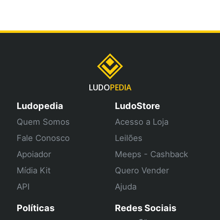
LUDO
PEDIA
Ludopedia
LudoStore
Quem Somos
Acesso a Loja
Fale Conosco
Leilões
Apoiador
Meeps - Cashback
Mídia Kit
Quero Vender
API
Ajuda
Políticas
Redes Sociais