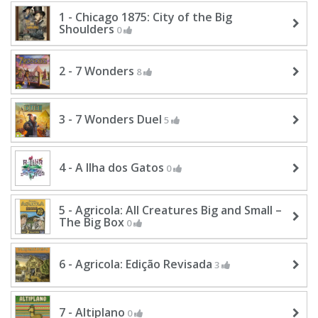
1 - Chicago 1875: City of the Big
Shoulders
0
2 - 7 Wonders
8
3 - 7 Wonders Duel
5
4 - A Ilha dos Gatos
0
5 - Agricola: All Creatures Big and Small –
The Big Box
0
6 - Agricola: Edição Revisada
3
7 - Altiplano
0