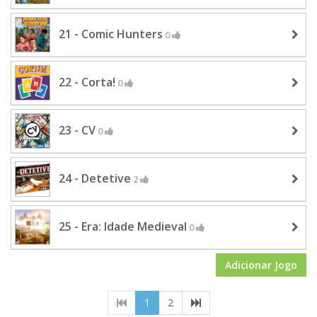
21 - Comic Hunters
0
22 - Corta!
0
23 - CV
0
24 - Detetive
2
25 - Era: Idade Medieval
0
Adicionar Jogo
(current)
1
2