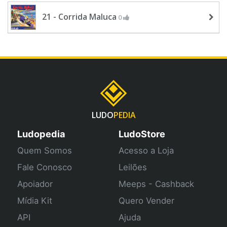
21 - Corrida Maluca
0
LUDO
PEDIA
Ludopedia
LudoStore
Quem Somos
Acesso a Loja
Fale Conosco
Leilões
Apoiador
Meeps - Cashback
Mídia Kit
Quero Vender
API
Ajuda