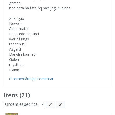
games.
não esta na lista pq não joguei ainda
Zhanguo
Newton
Alma mater
Leonardo da vinci
war of rings
tabannusi
Asgard
Darwlin Journey
Golem
mysthea
Icaion
8 comentário(s)
Comentar
Itens (21)