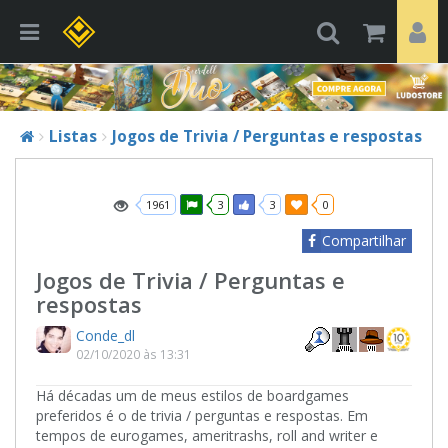
Listas
Jogos de Trivia / Perguntas e respostas
1961
3
3
0
Compartilhar
Jogos de Trivia / Perguntas e
respostas
Conde_dl
02/10/2020 às 13:31
Há décadas um de meus estilos de boardgames
preferidos é o de trivia / perguntas e respostas. Em
tempos de eurogames, ameritrashs, roll and writer e