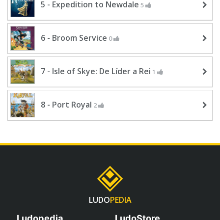
5 - Expedition to Newdale
5
6 - Broom Service
0
7 - Isle of Skye: De Líder a Rei
1
8 - Port Royal
2
LUDO
PEDIA
Ludopedia
LudoStore