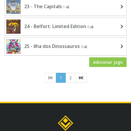
23 - The Capitals
1
24 - Belfort: Limited Edition
0
25 - Ilha dos Dinossauros
0
Adicionar Jogo
(current)
1
2