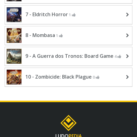
7 - Eldritch Horror
1
8 - Mombasa
1
9 - A Guerra dos Tronos: Board Game
4
10 - Zombicide: Black Plague
0
LUDO
PEDIA