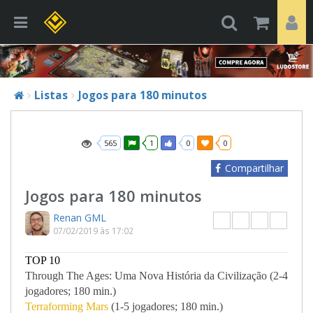
Listas
Jogos para 180 minutos
565
1
0
0
Compartilhar
Jogos para 180 minutos
Renan GML
07/02/2019 às 17:02
TOP 10
Through The Ages: Uma Nova História da
Civilização (2-4
jogadores; 180 min.)
Terraforming Mars
(1-5 jogadores; 180 min.)