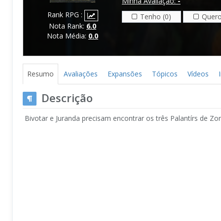
Minha Avaliação:
-
Rank RPG :
Tenho (0)
Quero
Nota Rank:
6.0
Nota Média:
0.0
Resumo
Avaliações
Expansões
Tópicos
Vídeos
Descrição
Bivotar e Juranda precisam encontrar os três Palantírs de Zor