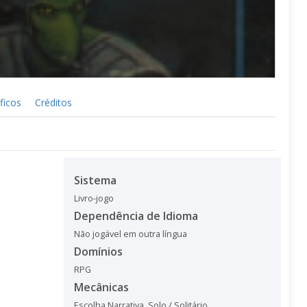
ficos
Créditos
Sistema
Livro-jogo
Dependência de Idioma
Não jogável em outra língua
Domínios
RPG
Mecânicas
Escolha Narrativa
,
Solo / Solitário