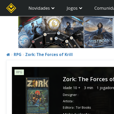
Novidades
Jogos
Comunid
RPG
Zork: The Forces of Krill
RPG
Zork: The Forces of
Idade
10 +
3 min
1 jogador
Designer :
Artista :
Editora :
Tor Books