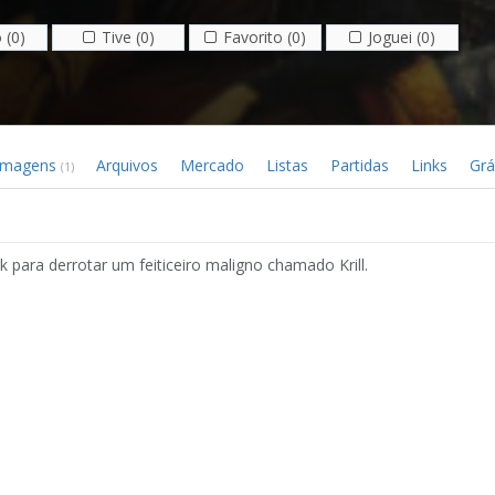
 (0)
Tive (0)
Favorito (0)
Joguei (0)
Imagens
Arquivos
Mercado
Listas
Partidas
Links
Grá
(1)
k para derrotar um feiticeiro maligno chamado Krill.