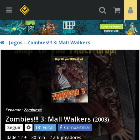
Jogos
Zombies!!! 3: Mall Walkers
Expande :
Zombies!!!
Zombies!!! 3: Mall Walkers
(2003)
Seguir
Editar
Compartilhar
Idade
12 +
30 min
2 a 6 jogadores