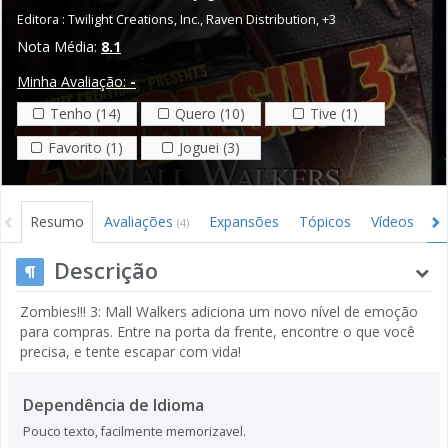
Editora :
Twilight Creations, Inc.
,
Raven Distribution
,
+3
Nota Média:
8.1
Minha Avaliação:
-
Tenho (14)
Quero (10)
Tive (1)
Favorito (1)
Joguei (3)
Resumo
Avaliações
Expansões
Tópicos
Vídeos
I
(4)
Descrição
Zombies!!! 3: Mall Walkers adiciona um novo nível de emoção
para compras. Entre na porta da frente, encontre o que você
precisa, e tente escapar com vida!
Dependência de Idioma
Pouco texto, facilmente memorizavel.