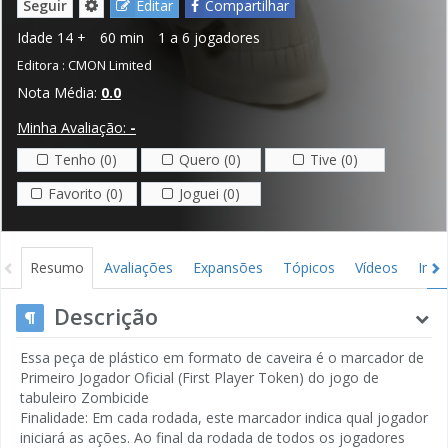
Seguir
Editar
Compartilhar
Idade
14 +
60 min
1 a 6 jogadores
Editora :
CMON Limited
Nota Média:
0.0
Minha Avaliação:
-
Tenho (0)
Quero (0)
Tive (0)
Favorito (0)
Joguei (0)
Resumo
Avaliações
Expansões
Tópicos
Vídeos
Ima
Descrição
Essa peça de plástico em formato de caveira é o marcador de
Primeiro Jogador Oficial (First Player Token) do jogo de
tabuleiro Zombicide
Finalidade: Em cada rodada, este marcador indica qual jogador
iniciará as ações. Ao final da rodada de todos os jogadores