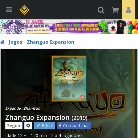
Jogos
Zhanguo Expansion
Expande :
ZhanGuo
Zhanguo Expansion
(2019)
Seguir
Editar
Compartilhar
Idade
12 +
120 min
2 a 4 jogadores