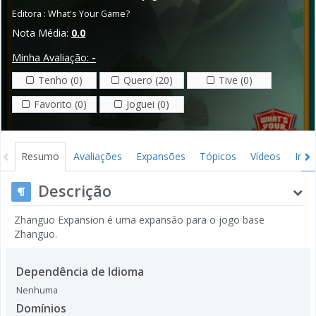
Editora :
What's Your Game?
Nota Média:
0.0
Minha Avaliação:
-
Tenho (0)
Quero (20)
Tive (0)
Favorito (0)
Joguei (0)
Resumo
Avaliações
Expansões
Tópicos
Vídeos
Ima
Descrição
Zhanguo Expansion é uma expansão para o jogo base
Zhanguo.
Dependência de Idioma
Nenhuma
Domínios