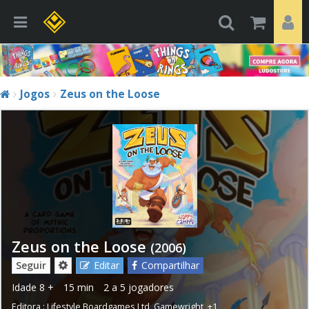
Jogos
Zeus on the Loose
Zeus on the Loose
(2006)
Seguir
Editar
Compartilhar
Idade
8 +
15 min
2 a 5 jogadores
Editora :
Lifestyle Boardgames Ltd
,
Gamewright
,
+1