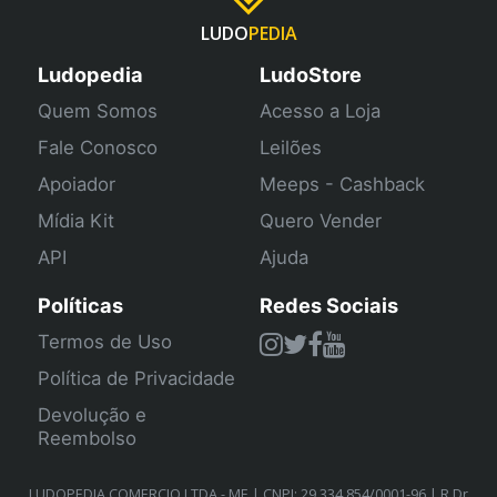
LUDO
PEDIA
Ludopedia
LudoStore
Quem Somos
Acesso a Loja
Fale Conosco
Leilões
Apoiador
Meeps - Cashback
Mídia Kit
Quero Vender
API
Ajuda
Políticas
Redes Sociais
Termos de Uso
Política de Privacidade
Devolução e
Reembolso
LUDOPEDIA COMERCIO LTDA - ME | CNPJ: 29.334.854/0001-96 | R Dr