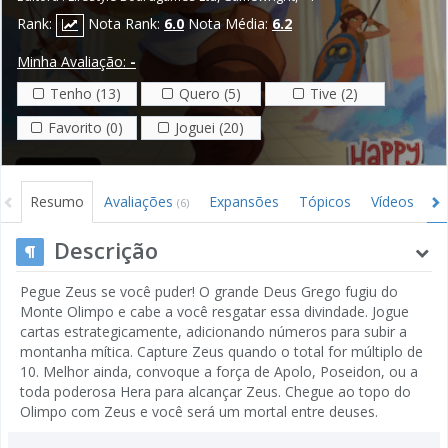
Rank:
Nota Rank:
6.0
Nota Média:
6.2
Minha Avaliação:
-
Tenho (13)
Quero (5)
Tive (2)
Favorito (0)
Joguei (20)
Resumo
Avaliações
Expansões
Tópicos
Vídeos
I
(6)
Descrição
Pegue Zeus se você puder! O grande Deus Grego fugiu do
Monte Olimpo e cabe a você resgatar essa divindade. Jogue
cartas estrategicamente, adicionando números para subir a
montanha mítica. Capture Zeus quando o total for múltiplo de
10. Melhor ainda, convoque a força de Apolo, Poseidon, ou a
toda poderosa Hera para alcançar Zeus. Chegue ao topo do
Olimpo com Zeus e você será um mortal entre deuses.