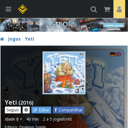
Jogos
Yeti
Yeti
(2016)
Seguir
Editar
Compartilhar
Idade
8 +
40 min
2 a 5 jogadores
Editora :
Pegasus Spiele