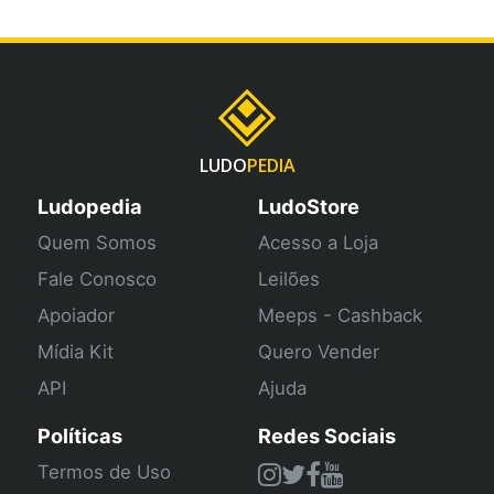
LUDO
PEDIA
Ludopedia
LudoStore
Quem Somos
Acesso a Loja
Fale Conosco
Leilões
Apoiador
Meeps - Cashback
Mídia Kit
Quero Vender
API
Ajuda
Políticas
Redes Sociais
Termos de Uso