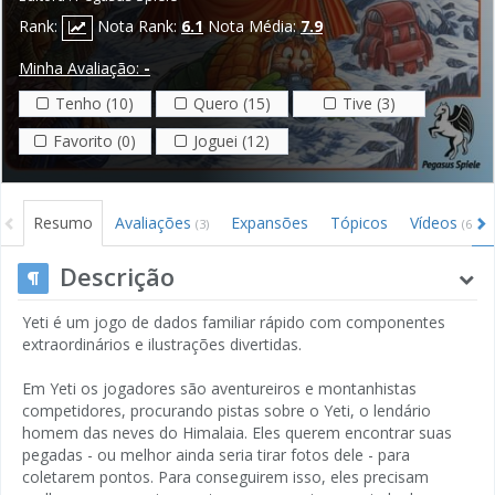
Rank:
Nota Rank:
6.1
Nota Média:
7.9
Minha Avaliação:
-
Tenho (10)
Quero (15)
Tive (3)
Favorito (0)
Joguei (12)
Resumo
Avaliações
Expansões
Tópicos
Vídeos
(3)
(6)
Descrição
Yeti é um jogo de dados familiar rápido com componentes
extraordinários e ilustrações divertidas.
Em Yeti os jogadores são aventureiros e montanhistas
competidores, procurando pistas sobre o Yeti, o lendário
homem das neves do Himalaia. Eles querem encontrar suas
pegadas - ou melhor ainda seria tirar fotos dele - para
coletarem pontos. Para conseguirem isso, eles precisam