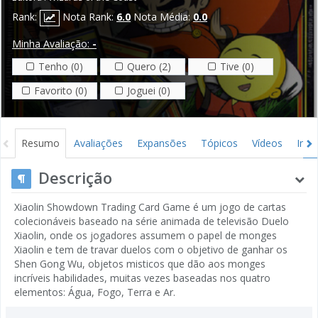
Rank:
Nota Rank:
6.0
Nota Média:
0.0
Minha Avaliação:
-
Tenho (0)
Quero (2)
Tive (0)
Favorito (0)
Joguei (0)
Resumo
Avaliações
Expansões
Tópicos
Vídeos
Ima
Descrição
Xiaolin Showdown Trading Card Game é um jogo de cartas
colecionáveis baseado na série animada de televisão Duelo
Xiaolin, onde os jogadores assumem o papel de monges
Xiaolin e tem de travar duelos com o objetivo de ganhar os
Shen Gong Wu, objetos misticos que dão aos monges
incríveis habilidades, muitas vezes baseadas nos quatro
elementos: Água, Fogo, Terra e Ar.