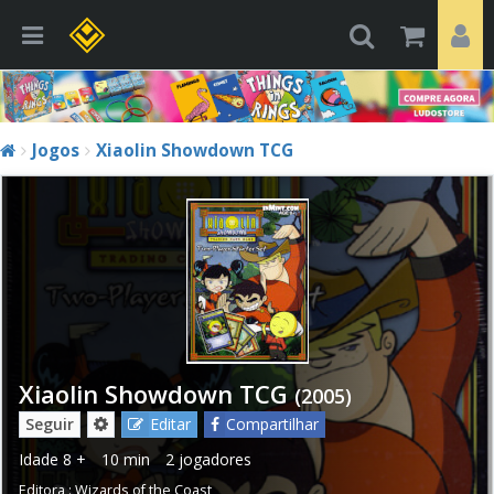
Jogos
Xiaolin Showdown TCG
Xiaolin Showdown TCG
(2005)
Seguir
Editar
Compartilhar
Idade
8 +
10 min
2 jogadores
Editora :
Wizards of the Coast