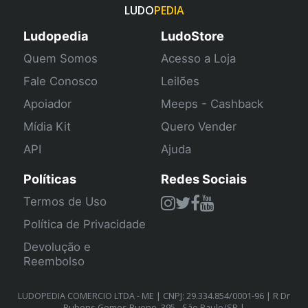
LUDO
PEDIA
Ludopedia
LudoStore
Quem Somos
Acesso a Loja
Fale Conosco
Leilões
Apoiador
Meeps - Cashback
Mídia Kit
Quero Vender
API
Ajuda
Políticas
Redes Sociais
Termos de Uso
Política de Privacidade
Devolução e
Reembolso
LUDOPEDIA COMERCIO LTDA - ME | CNPJ: 29.334.854/0001-96 | R Dr
Rubens Gomes Bueno, 395 - São Paulo/SP |