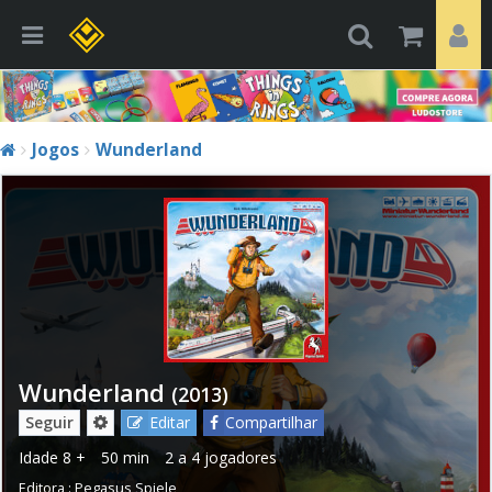
Jogos
Wunderland
Wunderland
(2013)
Seguir
Editar
Compartilhar
Idade
8 +
50 min
2 a 4 jogadores
Editora :
Pegasus Spiele