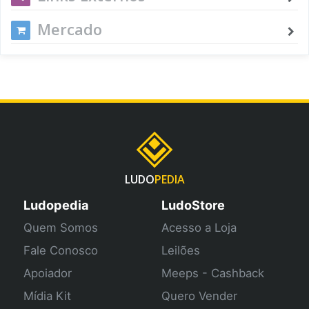
Mercado
LUDO
PEDIA
Ludopedia
LudoStore
Quem Somos
Acesso a Loja
Fale Conosco
Leilões
Apoiador
Meeps - Cashback
Mídia Kit
Quero Vender