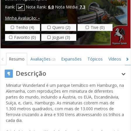
Rank:
Nota Rank:
6.0
Nota Média:
7.3
Minha Avaliação:
-
Tenho (4)
Quero (2)
Tive (0)
Favorito (0)
Joguei (3)
Resumo
Avaliações
Expansões
Tópicos
Vídeos
I
(2)
Descrição
Miniatur Wunderland é um parque temático em Hamburgo, na
Alemanha, com reproduções em miniatura de diferentes
partes do mundo, incluindo a Áustria, os EUA, Escandinávia,
Suíça, e, claro, Hamburgo. As miniaturas cobrem mais de
1.300 metros quadrados, com mais de 13.000 metros de
ferrovia cruzando a área e 930 trens atravessando os trilhos a
cada dia.