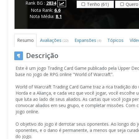
Rank BG :
2834
Tenho (61)
Quero 
Nota Rank:
6.6
Nota Média:
8.1
Resumo
Avaliações
Expansões
Tópicos
Víde
(22)
(4)
Descrição
Este é um jogo Trading Card Game publicado pela Upper Dec
base no jogo de RPG online "World of Warcraft".
World of Warcraft Trading Card Game traz a rica tradição do
Horda e a Aliança, e cada vez que você jogar, você escolhe u
que luta ao lado de seus aliados. As cartas que você joga pe
convocar aliados em seu grupo, e completar missões. Com c
jogo online.
O objetivo do jogo é derrotar seus oponentes. Ao longo do j
oponentes, e o dano é permanente, a menos que seja curado.
do jogo.