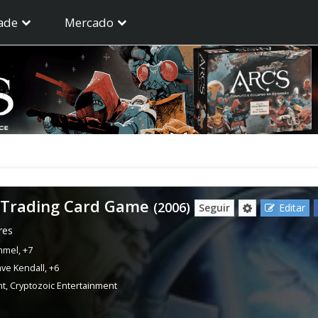
ade
Mercado
 Trading Card Game
(2006)
Seguir
Editar
res
mmel
,
+7
ve Kendall
,
+6
nt
,
Cryptozoic Entertainment