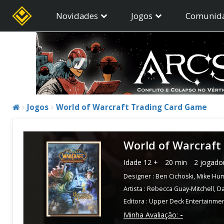
Novidades
Jogos
Comunid
Jogos
World of Warcraft Trading Card Game
World of Warcraft
Idade
12 +
20 min
2 jogado
Designer :
Ben Cichoski
,
Mike Hu
Artista :
Rebecca Guay-Mitchell
,
Da
Editora :
Upper Deck Entertainme
Minha Avaliação:
-