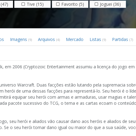
(47)
Tive (15)
Favorito (5)
Joguei (36)
os
Imagens
Arquivos
Mercado
Listas
Partidas
(9)
(4)
(9)
(7)
k, em 2006 (Cryptozoic Entertainment assumiu a licença do jogo e
 universo Warcraft. Duas facções estão lutando pela supremacia sobr
m herói de uma dessas facções para representá-lo. Seu herói é o líd
rmitirá equipar seu herói com armas e armaduras, usar magias e tale
ada pacote sucessivo do TCG, o tema e as cartas ecoam o conteúdo
ogo, seu herói e aliados vão causar dano aos heróis e aliados de seu
 Se o seu herói tomar dano igual ou maior do que a sua saúde, voc