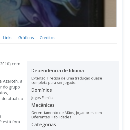
Links
Gráficos
Créditos
m 2010) com
Dependência de Idioma
Extenso. Precisa de uma tradução quase
e Azeroth, a
completa para ser jogado.
er do grupo
Domínios
ntos,
Jogos Família
 do atual do
Mecânicas
Gerenciamento de Mãos
,
Jogadores com
s
Diferentes Habilidades
ê está fora
Categorias