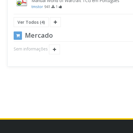
Manual World of Warcraft TCG em Português
tmstor
941
1
Ver Todos (4)
Mercado
Sem informações