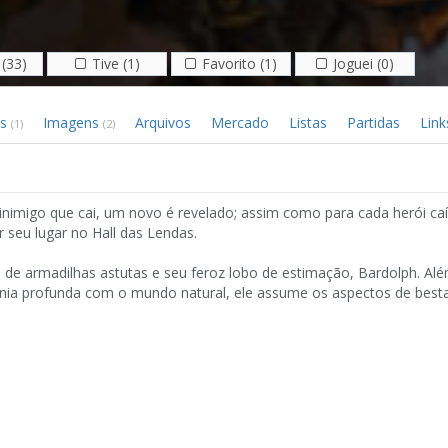
(33)
Tive (1)
Favorito (1)
Joguei (0)
os
Imagens
Arquivos
Mercado
Listas
Partidas
Link
(1)
(2)
 inimigo que cai, um novo é revelado; assim como para cada herói ca
 seu lugar no Hall das Lendas.
 de armadilhas astutas e seu feroz lobo de estimação, Bardolph. Al
nia profunda com o mundo natural, ele assume os aspectos de best