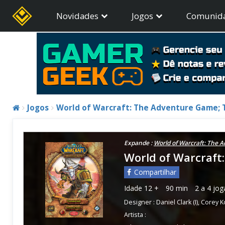
Novidades
Jogos
Comunid
Jogos
World of Warcraft: The Adventure Game; 
Expande :
World of Warcraft: The
World of Warcraft
Compartilhar
Idade
12 +
90 min
2 a 4 jo
Designer :
Daniel Clark (I)
,
Corey K
Artista :