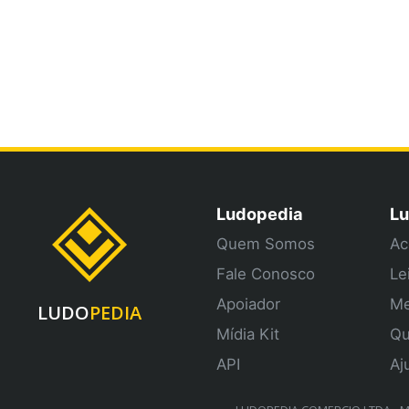
Ludopedia
Lu
Quem Somos
Ac
Fale Conosco
Le
Apoiador
Me
LUDO
PEDIA
Mídia Kit
Qu
API
Aj