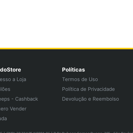
doStore
Políticas
esso a Loja
Termos de Uso
ilões
Política de Privacidade
eps - Cashback
Devolução e Reembolso
ero Vender
uda