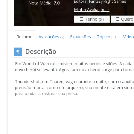
Editora :
Fantasy Flight Games
Nota Média:
7.0
Minha Avaliação:
-
Tenho (9)
Quero 
Resumo
Avaliações
Expansões
Tópicos
Víde
(2)
(1)
Descrição
Em World of Warcraft existem muitos heróis e vilões. A cada
novo herói se levanta. Agora um novo herói surge para tomar
Thundershot, um Tauren, vaga durante a noite, com o auxílio
precisão mortal como um arqueiro, sua mente está em sinto
para ajudar a rastrear sua presa.