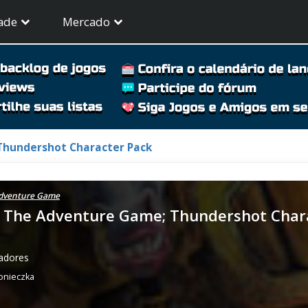
ade
Mercado
Thundershot Character Pack
 Adventure Game
: The Adventure Game; Thundershot Char
gadores
onieczka