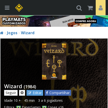
Jogos
Wizard
Wizard
(1984)
Seguir
Editar
Compartilhar
Idade
10 +
45 min
3 a 6 jogadores
Editora :
PaperGames
,
Copag
,
+16