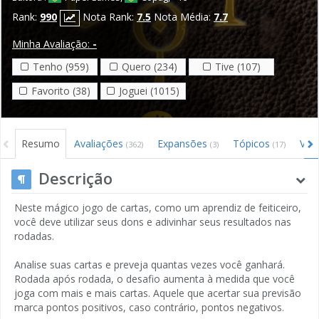
Rank:
990
Nota Rank:
7.5
Nota Média:
7.7
Minha Avaliação:
-
Tenho (959)
Quero (234)
Tive (107)
Favorito (38)
Joguei (1015)
Resumo
Avaliações
Expansões
Tópicos
Víd
(362)
(3)
(17)
Descrição
Neste mágico jogo de cartas, como um aprendiz de feiticeiro,
você deve utilizar seus dons e adivinhar seus resultados nas
rodadas.
Analise suas cartas e preveja quantas vezes você ganhará.
Rodada após rodada, o desafio aumenta à medida que você
joga com mais e mais cartas. Aquele que acertar sua previsão
marca pontos positivos, caso contrário, pontos negativos.