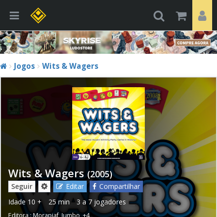
Jogos
Wits & Wagers
Wits & Wagers
(2005)
Seguir
Editar
Compartilhar
Idade
10 +
25 min
3 a 7 jogadores
Editora :
Morapiaf
,
Jumbo
,
+4