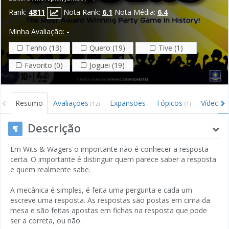
Rank:
4811
Nota Rank:
6.1
Nota Média:
6.4
Minha Avaliação:
-
Tenho (13)
Quero (19)
Tive (1)
Favorito (0)
Joguei (19)
Resumo
Avaliações
Expansões
Tópicos
Vídeos
(12)
(1)
(3
Descrição
Em Wits & Wagers o importante não é conhecer a resposta
certa. O importante é distinguir quem parece saber a resposta
e quem realmente sabe.
A mecânica é simples, é feita uma pergunta e cada um
escreve uma resposta. As respostas são postas em cima da
mesa e são feitas apostas em fichas na resposta que pode
ser a correta, ou não.