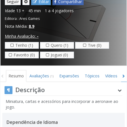
Seguir
Editar
Compartilhar
Idade
13 +
45 min
1 a 4 jogadores
Editora :
Ares Games
Nota Média:
8.9
Minha Avaliação:
-
Tenho (1)
Quero (1)
Tive (0)
Favorito (0)
Joguei (0)
Resumo
Avaliações
Expansões
Tópicos
Vídeos
I
(1)
Descrição
Miniatura, cartas e acessórios para incorporar a aeronave ao
jogo.
Dependência de Idioma