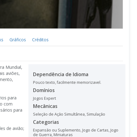
ks
Gráficos
Créditos
ra Mundial,
is aviões,
Dependência de Idioma
imento,
Pouco texto, facilmente memorizavel.
Domínios
ios para
Jogos Expert
to com
Mecânicas
sários para
Seleção de Ação Simultânea
,
Simulação
Categorias
es de avião;
Expansão ou Suplemento
,
Jogo de Cartas
,
Jogo
de Guerra
,
Miniaturas