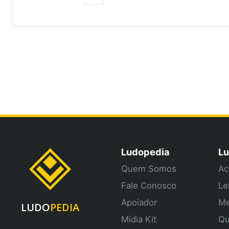
Ludopedia
Lu
Quem Somos
Ac
Fale Conosco
Le
Apoiador
Me
LUDO
PEDIA
Mídia Kit
Qu