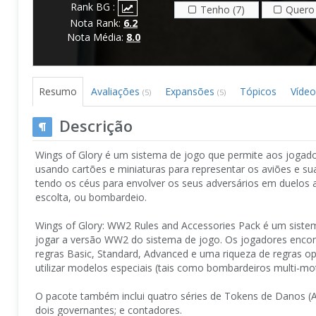
Rank BG :
Tenho (7)
Quero 
Nota Rank:
6.2
Nota Média:
8.0
Resumo
Avaliações
Expansões
Tópicos
Vídeo
(5)
(5)
Descrição
Wings of Glory é um sistema de jogo que permite aos jogad
usando cartões e miniaturas para representar os aviões e s
tendo os céus para envolver os seus adversários em duelos 
escolta, ou bombardeio.
Wings of Glory: WW2 Rules and Accessories Pack é um sistem
jogar a versão WW2 do sistema de jogo. Os jogadores encon
regras Basic, Standard, Advanced e uma riqueza de regras o
utilizar modelos especiais (tais como bombardeiros multi-mot
O pacote também inclui quatro séries de Tokens de Danos (A,
dois governantes; e contadores.