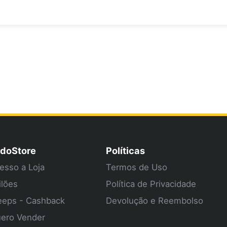
doStore
Políticas
esso a Loja
Termos de Uso
ilões
Política de Privacidade
eps - Cashback
Devolução e Reembolso
ero Vender