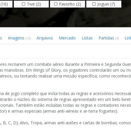
(16)
Tive (2)
Favorito (2)
Joguei (7)
s
Imagens
Arquivos
Mercado
Listas
Partidas
Lin
(12)
(3)
ores recriarem um combate aéreo durante a Primeira e Segunda Guer
uas manobras. Em Wings of Glory, os jogadores controlarão um ou ma
aéreos, ou tentando realizar uma missão específica, como reconhec
a de jogo completo que inclui todas as regras e acessórios necessár
trarão o núcleo do sistema de regras apresentado em um belo livre
pcionais. Também estão incluídas todas as regras e contadores neces
or) e armas especiais (armas anti-aéreas e ar-terra foguetes).
 B, C, D); Alvo, Tropa, armas anti-aviões e cartas de bombas; consol