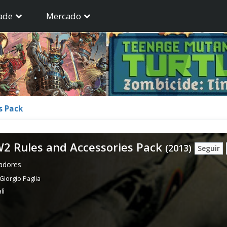
ade
Mercado
s Pack
W2 Rules and Accessories Pack
(2013)
Seguir
gadores
 Giorgio Paglia
lì