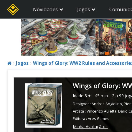
Novidades
Jogos
Comunid
Jogos
Wings of Glory: WW2 Rules and Accessorie
Wings of Glory: W
Idade
8 +
45 min
2 a 99 jo
Designer :
Andrea Angiolino
,
Pier
Artista :
Vincenzo Auletta
,
Dario Ca
Editora :
Ares Games
Minha Avaliação:
-