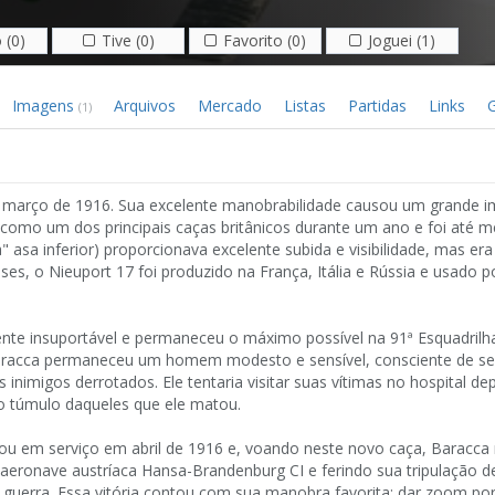
 (0)
Tive (0)
Favorito (0)
Joguei (1)
Imagens
Arquivos
Mercado
Listas
Partidas
Links
G
(1)
em março de 1916. Sua excelente manobrabilidade causou um grande i
 como um dos principais caças britânicos durante um ano e foi até
asa inferior) proporcionava excelente subida e visibilidade, mas er
s, o Nieuport 17 foi produzido na França, Itália e Rússia e usado p
rente insuportável e permaneceu o máximo possível na 91ª Esquadri
aracca permaneceu um homem modesto e sensível, consciente de se
migos derrotados. Ele tentaria visitar suas vítimas no hospital dep
no túmulo daqueles que ele matou.
rou em serviço em abril de 1916 e, voando neste novo caça, Baracc
 aeronave austríaca Hansa-Brandenburg CI e ferindo sua tripulação d
a guerra. Essa vitória contou com sua manobra favorita: dar zoom por