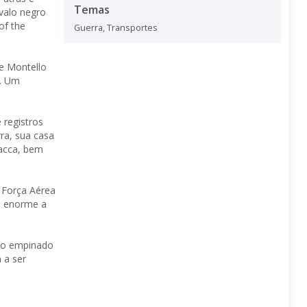
Temas
valo negro
of the
Guerra
,
Transportes
e Montello
s. Um
 registros
ra, sua casa
acca, bem
a Força Aérea
o enorme a
alo empinado
 a ser