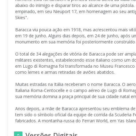
abaixo do inimigo e disparar tiros ao alcance de uma pist
empinado, em seu Nieuport 17, em homenagem ao seu antigo r
Skies".
Baracca viu pouca ação em 1918, mas acrescentou mais vitó
em 19 de junho. Alguns dias depois, em 24 de junho, após u
monumento em sua memória foi posteriormente construído n
O total de 34 alegações de vitória de Baracca pode ser ampl
militares existentes, estabelecendo esse italiano como um do
em Lugo di Romagna foi transformada no Museu Francesco B
como lemes e armas retiradas de aviões abatidos.
Muitas estradas na Itália receberam o nome Baracca. O aerop
Italiana Roma-Centocelle e o campo aéreo de Lugo di R
sua memória domina a praça principal de sua cidade natal 
Anos depois, a mãe de Baracca apresentou seu emblema de 
tem sido o símbolo oficial da equipe de corrida da Scuderia
fabricados. A montanha-russa do Ferrari World, em Yas Island
Versões Digitais