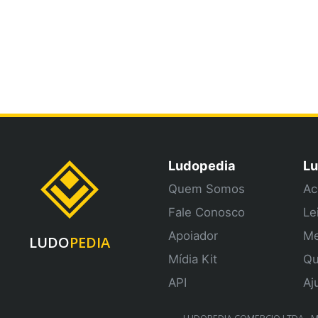
Ludopedia
Lu
Quem Somos
Ac
Fale Conosco
Le
Apoiador
Me
LUDO
PEDIA
Mídia Kit
Qu
API
Aj