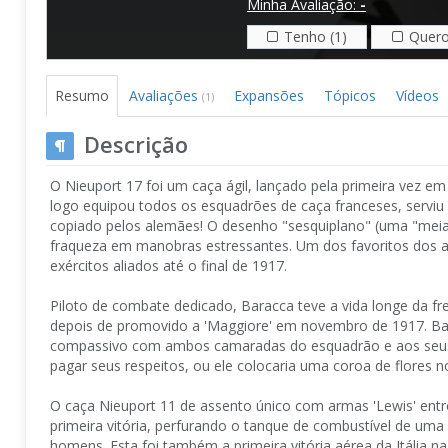
Minha Avaliação:
-
Tenho (1)
Quero
Resumo
Avaliações
Expansões
Tópicos
Vídeos
(1)
Descrição
O Nieuport 17 foi um caça ágil, lançado pela primeira vez 
logo equipou todos os esquadrões de caça franceses, serviu
copiado pelos alemães! O desenho "sesquiplano" (uma "meia" 
fraqueza em manobras estressantes. Um dos favoritos dos ase
exércitos aliados até o final de 1917.
Piloto de combate dedicado, Baracca teve a vida longe da f
depois de promovido a 'Maggiore' em novembro de 1917. B
compassivo com ambos camaradas do esquadrão e aos seus ini
pagar seus respeitos, ou ele colocaria uma coroa de flores 
O caça Nieuport 11 de assento único com armas 'Lewis' ent
primeira vitória, perfurando o tanque de combustível de uma
homens. Esta foi também a primeira vitória aérea da Itália n