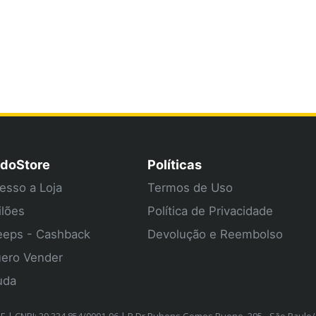
doStore
Políticas
esso a Loja
Termos de Uso
ilões
Política de Privacidade
eps - Cashback
Devolução e Reembolso
ero Vender
uda