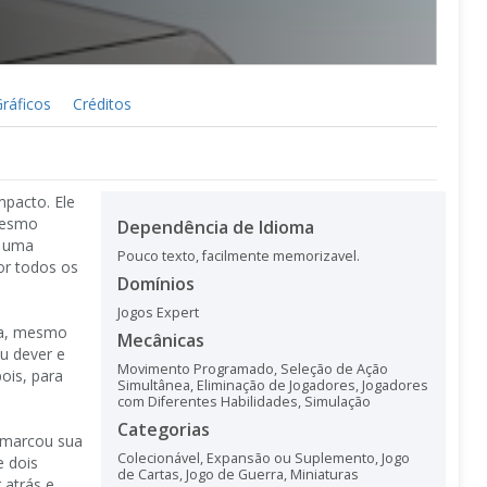
ráficos
Créditos
mpacto. Ele
 mesmo
Dependência de Idioma
a uma
Pouco texto, facilmente memorizavel.
or todos os
Domínios
Jogos Expert
lha, mesmo
Mecânicas
u dever e
Movimento Programado
,
Seleção de Ação
ois, para
Simultânea
,
Eliminação de Jogadores
,
Jogadores
com Diferentes Habilidades
,
Simulação
Categorias
a marcou sua
Colecionável
,
Expansão ou Suplemento
,
Jogo
e dois
de Cartas
,
Jogo de Guerra
,
Miniaturas
 atrás e