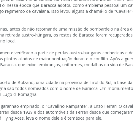
ola. Foi nessa época que Baracca adotou como emblema pessoal um ca
egimento de cavalaria. Isso levou alguns a chamá-lo de "Cavalier 
rias, antes de não retornar de uma missão de bombardeio na área d
ma retirada austro-húngara, os restos de Baracca foram recuperado
o local.
amente verificado a partir de perdas austro-húngaras conhecidas e de
s pilotos aliados de maior pontuação durante o conflito. Após a guer
aracca, que exibe lembranças, uniformes, medalhas da vida de Bar
orto de Bolzano, uma cidade na província de Tirol do Sul, a base d
omagna são todos nomeados com o nome de Baracca. Um momument
em Lugo di Romagna.
garanhão empinado, o "Cavallino Rampante", a Enzo Ferrari. O cav
 Ferrari desde 1929 e dos automóveis da Ferrari desde que começaram
 Flying Aces, leva o nome dele e é temática para ele.