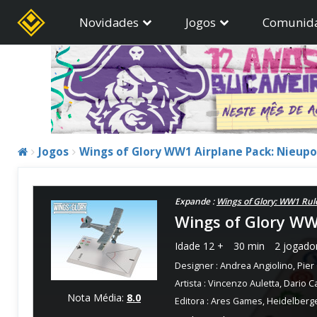
Novidades
Jogos
Comunid
Jogos
Wings of Glory WW1 Airplane Pack: Nieupo
Expande :
Wings of Glory: WW1 Rul
Wings of Glory WW
Idade
12 +
30 min
2 jogado
Designer :
Andrea Angiolino
,
Pier
Artista :
Vincenzo Auletta
,
Dario Ca
Nota Média:
8.0
Editora :
Ares Games
,
Heidelberge