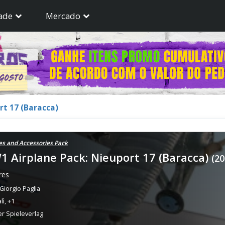
ade
Mercado
rt 17 (Baracca)
es and Accessories Pack
1 Airplane Pack: Nieuport 17 (Baracca)
(20
res
 Giorgio Paglia
lì
,
+1
r Spieleverlag