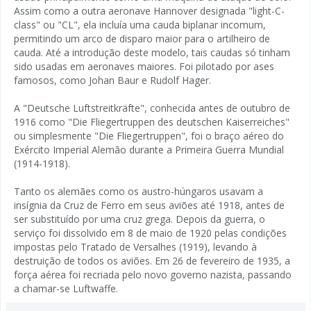
Assim como a outra aeronave Hannover designada "light-C-
class" ou "CL", ela incluía uma cauda biplanar incomum,
permitindo um arco de disparo maior para o artilheiro de
cauda. Até a introdução deste modelo, tais caudas só tinham
sido usadas em aeronaves maiores. Foi pilotado por ases
famosos, como Johan Baur e Rudolf Hager.
A "Deutsche Luftstreitkräfte", conhecida antes de outubro de
1916 como "Die Fliegertruppen des deutschen Kaiserreiches"
ou simplesmente "Die Fliegertruppen", foi o braço aéreo do
Exército Imperial Alemão durante a Primeira Guerra Mundial
(1914-1918).
Tanto os alemães como os austro-húngaros usavam a
insígnia da Cruz de Ferro em seus aviões até 1918, antes de
ser substituído por uma cruz grega. Depois da guerra, o
serviço foi dissolvido em 8 de maio de 1920 pelas condições
impostas pelo Tratado de Versalhes (1919), levando à
destruição de todos os aviões. Em 26 de fevereiro de 1935, a
força aérea foi recriada pelo novo governo nazista, passando
a chamar-se Luftwaffe.