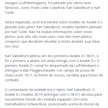
Húngaro (Luftfahrtruppen). Foi pilotado por vários ases
famosos, como Frank Linke-Crawford, Karl Sabeditsch e Karl
Turek.
Nesta expansão, você encontrará outro modelo do Aviatik D.I,
pilotado pelo piloto Karl Sabeditsch, modelo também pilotado
por Karl Turek. Não há muitas informações sobre esses
pilotos, pois eles não eram ases, mas eles eram pilotos
corajosos que decidiram desafiar a morte durante suas lutas
nos céus.
Karl Sabeditsch pilotou um dos primeiros Aviatik D.I 38.01, e
foi o primeiro a abater um avião inimigo com o Aviatik D.I. O
primeiro Aviatik D.I serial foi despachado da Luftfahrdepot e
entregue à elite Fluggeschwader I no campo de pouso de
Divacca em 1917, na frente de Isonzo, na Itália, para testes de
combate.
O comandante da unidade era o Hptm. Karl Sabeditsch. O
Aviatik D.I modelo 30.19 (entregue com o 38.01) decolou para
sua primeira missão de combate equipado com uma
metralhadora Schwarzlose, posicionado acima do dossel da