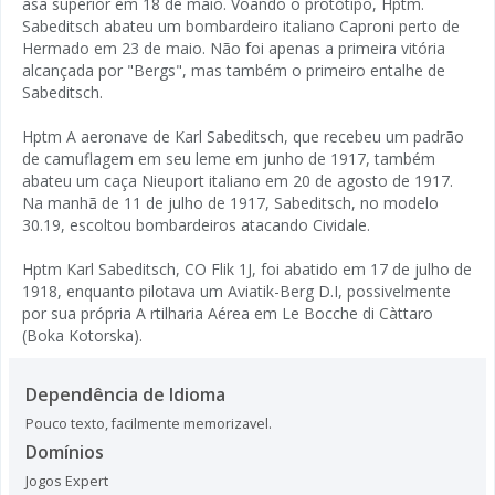
asa superior em 18 de maio. Voando o protótipo, Hptm.
Sabeditsch abateu um bombardeiro italiano Caproni perto de
Hermado em 23 de maio. Não foi apenas a primeira vitória
alcançada por "Bergs", mas também o primeiro entalhe de
Sabeditsch.
Hptm A aeronave de Karl Sabeditsch, que recebeu um padrão
de camuflagem em seu leme em junho de 1917, também
abateu um caça Nieuport italiano em 20 de agosto de 1917.
Na manhã de 11 de julho de 1917, Sabeditsch, no modelo
30.19, escoltou bombardeiros atacando Cividale.
Hptm Karl Sabeditsch, CO Flik 1J, foi abatido em 17 de julho de
1918, enquanto pilotava um Aviatik-Berg D.I, possivelmente
por sua própria A rtilharia Aérea em Le Bocche di Càttaro
(Boka Kotorska).
Dependência de Idioma
Pouco texto, facilmente memorizavel.
Domínios
Jogos Expert