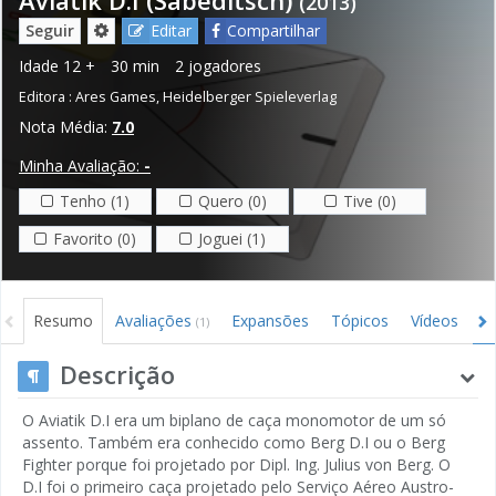
(2013)
Seguir
Editar
Compartilhar
Idade
12 +
30 min
2 jogadores
Editora :
Ares Games
,
Heidelberger Spieleverlag
Nota Média:
7.0
Minha Avaliação:
-
Tenho (1)
Quero (0)
Tive (0)
Favorito (0)
Joguei (1)
Resumo
Avaliações
Expansões
Tópicos
Vídeos
I
(1)
Descrição
O Aviatik D.I era um biplano de caça monomotor de um só
assento. Também era conhecido como Berg D.I ou o Berg
Fighter porque foi projetado por Dipl. Ing. Julius von Berg. O
D.I foi o primeiro caça projetado pelo Serviço Aéreo Austro-