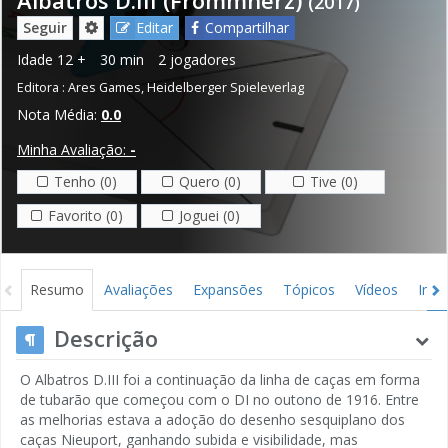
(2017)
Seguir
Editar
Compartilhar
Idade
12 +
30 min
2 jogadores
Editora :
Ares Games
,
Heidelberger Spieleverlag
Nota Média:
0.0
Minha Avaliação:
-
Tenho (0)
Quero (0)
Tive (0)
Favorito (0)
Joguei (0)
Resumo
Avaliações
Expansões
Tópicos
Vídeos
Ima
Descrição
O Albatros D.III foi a continuação da linha de caças em forma
de tubarão que começou com o DI no outono de 1916. Entre
as melhorias estava a adoção do desenho sesquiplano dos
caças Nieuport, ganhando subida e visibilidade, mas