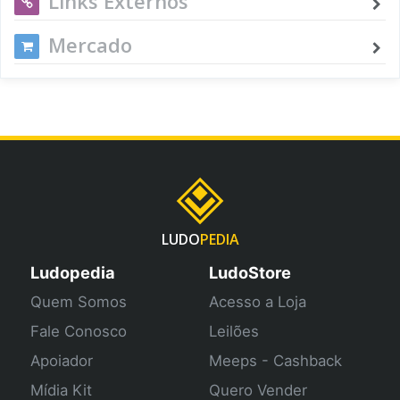
Links Externos
Mercado
LUDO
PEDIA
Ludopedia
LudoStore
Quem Somos
Acesso a Loja
Fale Conosco
Leilões
Apoiador
Meeps - Cashback
Mídia Kit
Quero Vender