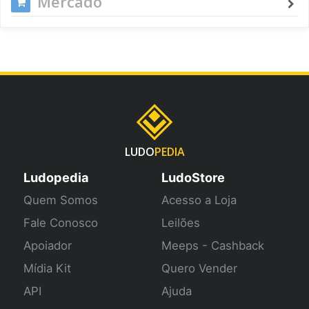
Mercado
LUDO
PEDIA
Ludopedia
LudoStore
Quem Somos
Acesso a Loja
Fale Conosco
Leilões
Apoiador
Meeps - Cashback
Mídia Kit
Quero Vender
API
Ajuda