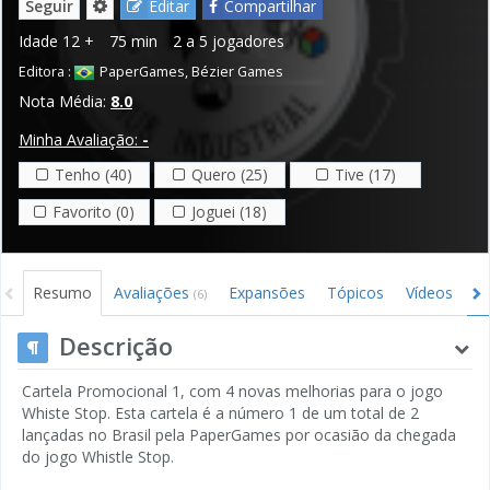
Seguir
Editar
Compartilhar
Idade
12 +
75 min
2 a 5 jogadores
Editora :
PaperGames
,
Bézier Games
Nota Média:
8.0
Minha Avaliação:
-
Tenho (40)
Quero (25)
Tive (17)
Favorito (0)
Joguei (18)
Resumo
Avaliações
Expansões
Tópicos
Vídeos
I
(6)
Descrição
Cartela Promocional 1, com 4 novas melhorias para o jogo
Whiste Stop. Esta cartela é a número 1 de um total de 2
lançadas no Brasil pela PaperGames por ocasião da chegada
do jogo Whistle Stop.