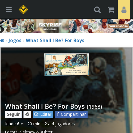
Jogos
What Shall I Be? For Boys
What Shall I Be? For Boys
(1968)
Seguir
Editar
Compartilhar
Idade
6 +
20 min
2 a 4 jogadores
Editora :
Selchow & Righter