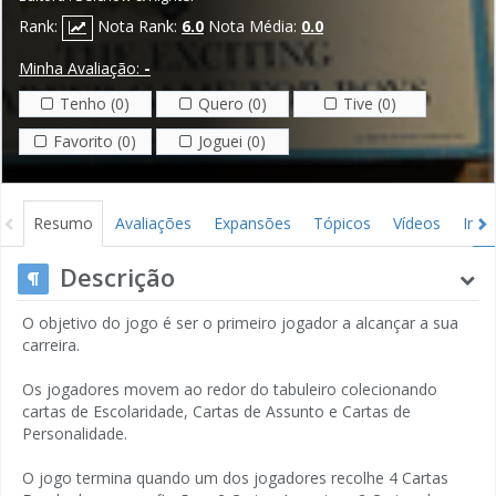
Rank:
Nota Rank:
6.0
Nota Média:
0.0
Minha Avaliação:
-
Tenho (0)
Quero (0)
Tive (0)
Favorito (0)
Joguei (0)
Resumo
Avaliações
Expansões
Tópicos
Vídeos
Ima
Descrição
O objetivo do jogo é ser o primeiro jogador a alcançar a sua
carreira.
Os jogadores movem ao redor do tabuleiro colecionando
cartas de Escolaridade, Cartas de Assunto e Cartas de
Personalidade.
O jogo termina quando um dos jogadores recolhe 4 Cartas