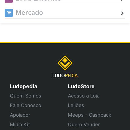
Mercado
LUDO
PEDIA
Ludopedia
LudoStore
Quem Somos
Acesso a Loja
Fale Conosco
Leilões
Apoiador
Meeps - Cashback
Mídia Kit
Quero Vender