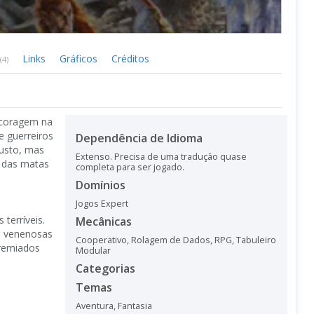
Links
Gráficos
Créditos
(4)
 coragem na
e guerreiros
Dependência de Idioma
busto, mas
Extenso. Precisa de uma tradução quase
m das matas
completa para ser jogado.
Domínios
Jogos Expert
terríveis.
Mecânicas
o venenosas
Cooperativo
,
Rolagem de Dados
,
RPG
,
Tabuleiro
premiados
Modular
Categorias
Temas
Aventura
,
Fantasia