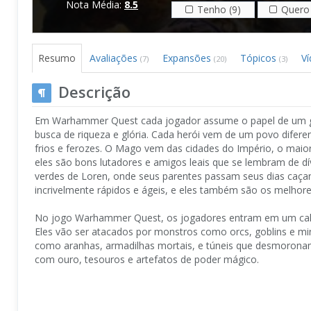
Nota Média:
8.5
Tenho (9)
Quero 
Resumo
Avaliações
Expansões
Tópicos
V
(7)
(20)
(3)
Descrição
Em Warhammer Quest cada jogador assume o papel de um gue
busca de riqueza e glória. Cada herói vem de um povo difere
frios e ferozes. O Mago vem das cidades do Império, o mai
eles são bons lutadores e amigos leais que se lembram de d
verdes de Loren, onde seus parentes passam seus dias caçan
incrivelmente rápidos e ágeis, e eles também são os melhor
No jogo Warhammer Quest, os jogadores entram em um calabo
Eles vão ser atacados por monstros como orcs, goblins e m
como aranhas, armadilhas mortais, e túneis que desmorona
com ouro, tesouros e artefatos de poder mágico.