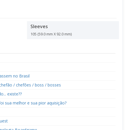
Sleeves
105 (59.0 mm X 92.0 mm)
çassem no Brasil
chefão / chefões / boss / bosses
.. existe??
foi sua melhor e sua pior aquisição?
uest
onologia Boardgame