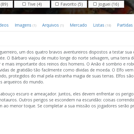
(89)
Tive (4)
Favorito (5)
Joguei (16)
ídeos
Imagens
Arquivos
Mercado
Listas
Partidas
(1)
(1)
(18)
rreiro, um dos quatro bravos aventureiros dispostos a testar sua
nte. O Bárbaro viajou de muito longe do norte selvagem, uma terra d
or e mais importante dos reinos dos homens. O Anão é sombrio e ro
ívidas de gratidão tão facilmente como dívidas de moeda. O Elfo ve
do, protegidos do mal pela estranha magia de suas terras. Elfos são
es arqueiros do mundo.
uço escuro e ameaçador. Juntos, eles devem enfrentar os perigos 
inotauros. Outros perigos se escondem na escuridão: coisas corrend
m ao menor toque. Se completar a sua missão os jogadores serão 