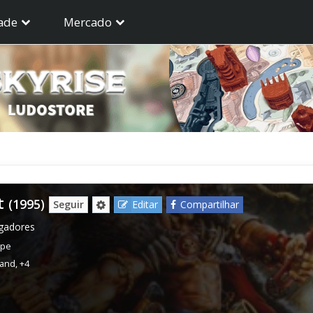
ade
Mercado
t
(1995)
Seguir
Editar
Compartilhar
ogadores
rpe
land
,
+4