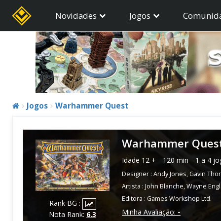
Novidades
Jogos
Comunid
Jogos
Warhammer Quest
Warhammer Ques
Idade
12 +
120 min
1 a 4 j
Designer :
Andy Jones
,
Gavin Tho
Artista :
John Blanche
,
Wayne Eng
Editora :
Games Workshop Ltd.
Rank BG :
Minha Avaliação:
-
Nota Rank:
6.3