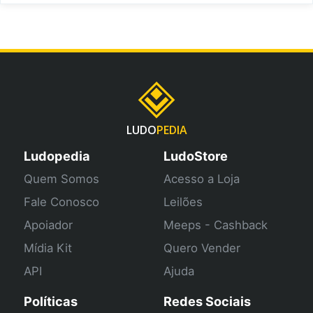
LUDO
PEDIA
Ludopedia
LudoStore
Quem Somos
Acesso a Loja
Fale Conosco
Leilões
Apoiador
Meeps - Cashback
Mídia Kit
Quero Vender
API
Ajuda
Políticas
Redes Sociais