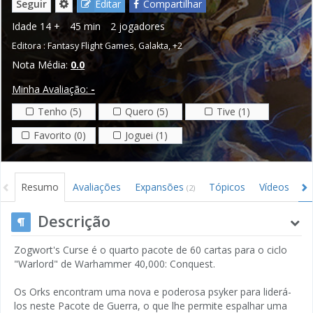
Seguir
Editar
Compartilhar
Idade
14 +
45 min
2 jogadores
Editora :
Fantasy Flight Games
,
Galakta
,
+2
Nota Média:
0.0
Minha Avaliação:
-
Tenho (5)
Quero (5)
Tive (1)
Favorito (0)
Joguei (1)
Resumo
Avaliações
Expansões
Tópicos
Vídeos
I
(2)
Descrição
Zogwort's Curse é o quarto pacote de 60 cartas para o ciclo
"Warlord" de Warhammer 40,000: Conquest.
Os Orks encontram uma nova e poderosa psyker para liderá-
los neste Pacote de Guerra, o que lhe permite espalhar uma