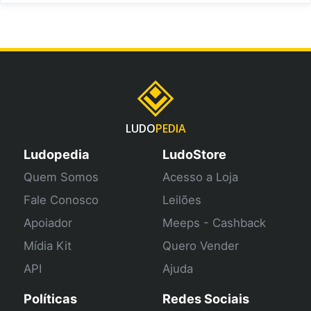
LUDO
PEDIA
Ludopedia
LudoStore
Quem Somos
Acesso a Loja
Fale Conosco
Leilões
Apoiador
Meeps - Cashback
Mídia Kit
Quero Vender
API
Ajuda
Políticas
Redes Sociais