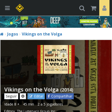
Jogos
Vikings on the Volga
Vikings on the Volga
(2014)
Seguir
Editar
Compartilhar
Idade
8 +
45 min
2 a 5 jogadores
Editora :
The Lumenaris Group, Inc.