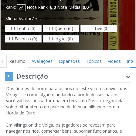
Rank:
Nota Rank:
6.0
Nota Média:
0.0
Minha Avaliação:
-
Tenho (0)
Quero (0)
Tive (0)
Favorito (0)
Joguei (0)
Resumo
Avaliações
Expansões
Tópicos
Vídeos
Ima
Descrição
Dos fiordes do norte para os rios do leste vêm os navios dos
Vikings - e como alguém andando a bordo desses navios,
você vai buscar sua fortuna em terras da Rússia, negociadas
sob o olhar atento do príncipe de Kiev ou pilhando com a
Horda de Ouro.
Em Vikings on the Volga, os jogadores se revezam para
navegar nos rios, comerciar bens, subornar funcionários, e