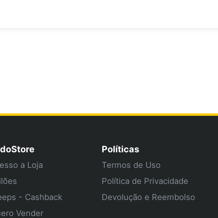
doStore
Políticas
esso a Loja
Termos de Uso
ilões
Política de Privacidade
eps - Cashback
Devolução e Reembolso
ero Vender