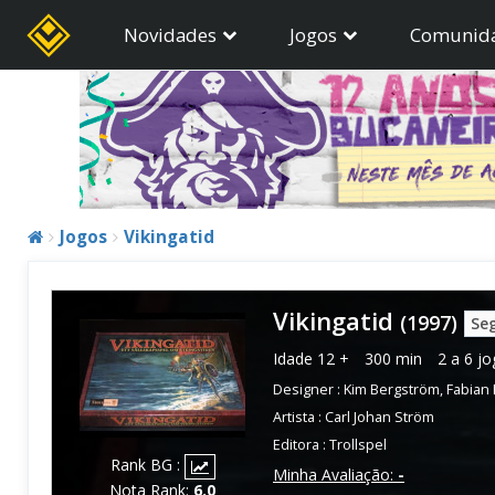
Novidades
Jogos
Comunid
Jogos
Vikingatid
Vikingatid
(1997)
Seg
Idade
12 +
300 min
2 a 6 j
Designer :
Kim Bergström
,
Fabian 
Artista :
Carl Johan Ström
Editora :
Trollspel
Rank BG :
Minha Avaliação:
-
Nota Rank:
6.0