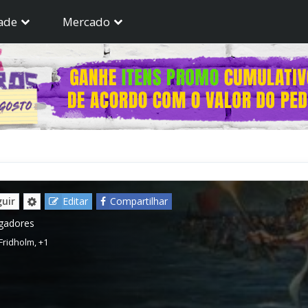
ade
Mercado
uir
Editar
Compartilhar
ogadores
Fridholm
,
+1