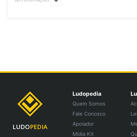
Ludopedia
Lu
Quem Somos
Ac
Fale Conosco
Le
Apoiador
Me
LUDO
PEDIA
Mídia Kit
Qu