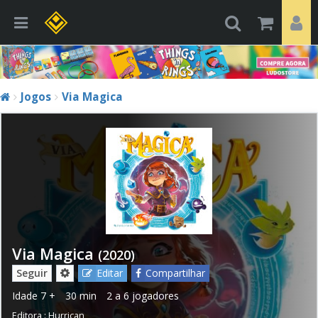
Jogos
Via Magica
Via Magica
(2020)
Seguir
Editar
Compartilhar
Idade
7 +
30 min
2 a 6 jogadores
Editora :
Hurrican