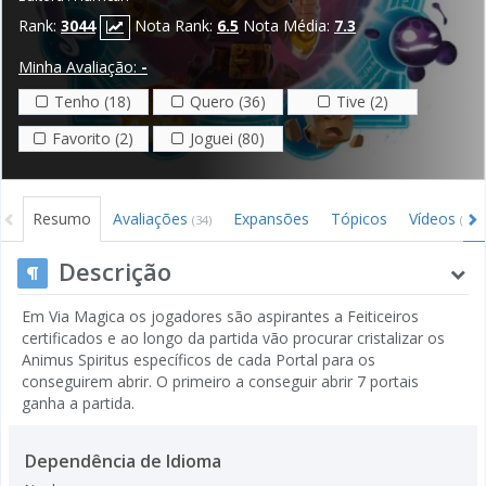
Rank:
3044
Nota Rank:
6.5
Nota Média:
7.3
Minha Avaliação:
-
Tenho (18)
Quero (36)
Tive (2)
Favorito (2)
Joguei (80)
Resumo
Avaliações
Expansões
Tópicos
Vídeos
(34)
(1)
Descrição
Em Via Magica os jogadores são aspirantes a Feiticeiros
certificados e ao longo da partida vão procurar cristalizar os
Animus Spiritus específicos de cada Portal para os
conseguirem abrir. O primeiro a conseguir abrir 7 portais
ganha a partida.
Dependência de Idioma