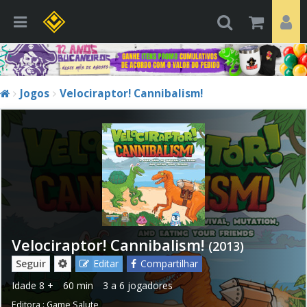
Jogos
Velociraptor! Cannibalism!
Velociraptor! Cannibalism!
(2013)
Seguir
Editar
Compartilhar
Idade
8 +
60 min
3 a 6 jogadores
Editora :
Game Salute