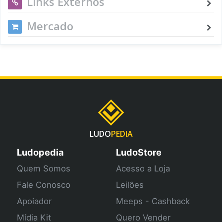
Links Externos
Mercado
LUDO
PEDIA
Ludopedia
LudoStore
Quem Somos
Acesso a Loja
Fale Conosco
Leilões
Apoiador
Meeps - Cashback
Mídia Kit
Quero Vender