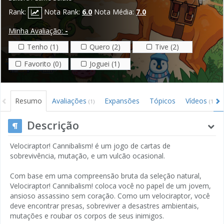
Rank:
Nota Rank:
6.0
Nota Média:
7.0
Minha Avaliação:
-
Tenho (1)
Quero (2)
Tive (2)
Favorito (0)
Joguei (1)
Resumo
Avaliações
Expansões
Tópicos
Vídeos
(1)
(1)
Descrição
Velociraptor! Cannibalism! é um jogo de cartas de
sobrevivência, mutação, e um vulcão ocasional.
Com base em uma compreensão bruta da seleção natural,
Velociraptor! Cannibalism! coloca você no papel de um jovem,
ansioso assassino sem coração. Como um velociraptor, você
deve encontrar presas, sobreviver a desastres ambientais,
mutações e roubar os corpos de seus inimigos.