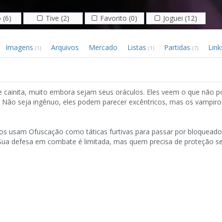
 (6)
Tive (2)
Favorito (0)
Joguei (12)
Imagens
Arquivos
Mercado
Listas
Partidas
Link
(1)
(1)
(7)
e cainita, muito embora sejam seus oráculos. Eles veem o que não po
 Não seja ingênuo, eles podem parecer excêntricos, mas os vampiro
os usam Ofuscação como táticas furtivas para passar por bloqueado
Sua defesa em combate é limitada, mas quem precisa de proteção se 