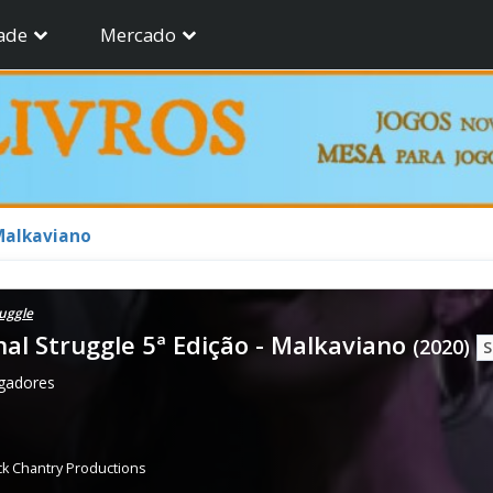
ade
Mercado
 Malkaviano
ruggle
al Struggle 5ª Edição - Malkaviano
(2020)
S
ogadores
ck Chantry Productions