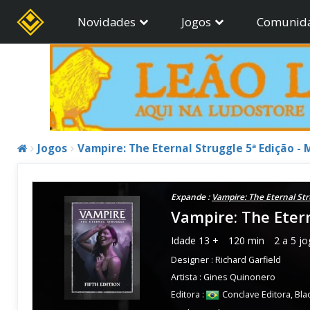
Novidades
Jogos
Comunid
Jogos
Vampire: The Eternal Struggle 5ª Edição -
Expande :
Vampire: The Eternal St
Vampire: The Etern
Idade
13 +
120 min
2 a 5 j
Designer :
Richard Garfield
Artista :
Gines Quinonero
Editora :
Conclave Editora
,
Bla