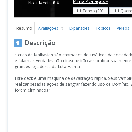
Minha Avaliação:
-
Nota Média:
8.4
Tenho (20)
Quero
Resumo
Avaliações
Expansões
Tópicos
Vídeos
(4)
Descrição
s crias de Malkavian são chamados de lunáticos da sociedad
e falam as verdades não ditasque irão assombrar sua mente.
grandes jogadores da Luta Eterna.
Este deck é uma máquina de devastação rápida. Seus vampir
realizar pesadas ações de sangrar fazendo uso de Domínio. 
forem eliminados?