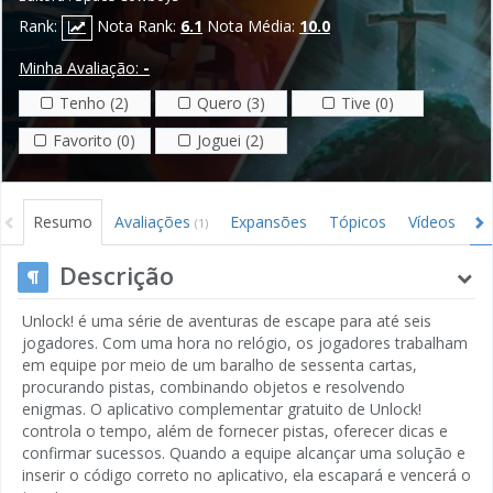
Rank:
Nota Rank:
6.1
Nota Média:
10.0
Minha Avaliação:
-
Tenho (2)
Quero (3)
Tive (0)
Favorito (0)
Joguei (2)
Resumo
Avaliações
Expansões
Tópicos
Vídeos
I
(1)
Descrição
Unlock! é uma série de aventuras de escape para até seis
jogadores. Com uma hora no relógio, os jogadores trabalham
em equipe por meio de um baralho de sessenta cartas,
procurando pistas, combinando objetos e resolvendo
enigmas. O aplicativo complementar gratuito de Unlock!
controla o tempo, além de fornecer pistas, oferecer dicas e
confirmar sucessos. Quando a equipe alcançar uma solução e
inserir o código correto no aplicativo, ela escapará e vencerá o