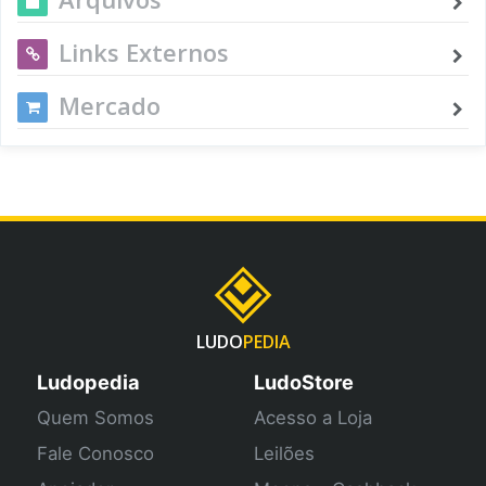
Links Externos
Mercado
LUDO
PEDIA
Ludopedia
LudoStore
Quem Somos
Acesso a Loja
Fale Conosco
Leilões