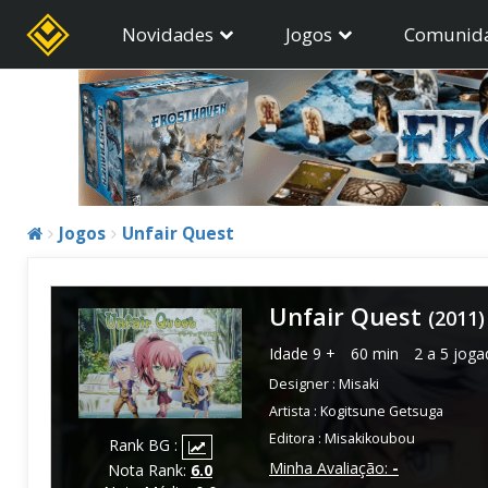
Novidades
Jogos
Comunid
Jogos
Unfair Quest
Unfair Quest
(2011)
Idade
9 +
60 min
2 a 5 joga
Designer :
Misaki
Artista :
Kogitsune Getsuga
Editora :
Misakikoubou
Rank BG :
Minha Avaliação:
-
Nota Rank:
6.0