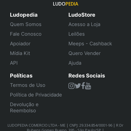
LUDO
PEDIA
Ludopedia
LudoStore
Quem Somos
Acesso a Loja
Fale Conosco
Leilões
Apoiador
Meeps - Cashback
Mídia Kit
Quero Vender
API
Ajuda
Políticas
Redes Sociais
Termos de Uso
Política de Privacidade
Devolução e
Reembolso
LUDOPEDIA COMERCIO LTDA - ME | CNPJ: 29.334.854/0001-96 | R Dr
Rubens Gomes Bueno, 395 - São Paulo/SP |