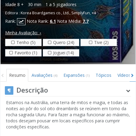
Idade
8 +
30 min
1 a 5 jogadores
Editora :
Korea Boardgames co., Ltd.
,
SimplyFun
,
+4
Rank:
Nota Rank:
6.1
Nota Média:
7.7
Minha Avaliação:
-
Tenho (5)
Quero (24)
Tive (2)
Favorito (1)
Joguei (14)
Resumo
Avaliações
Expansões
Tópicos
Vídeos
(4)
(1)
Descrição
Estamos na Austrália, uma terra de mitos e magia, e todas as
noites ao pôr do sol oito dreambirds se reúnem em torno da
rocha sagrada Uluru. Para fazer a magia funcionar ao máximo,
todos desejam pousar em locais específicos para cumprir
condições específicas.