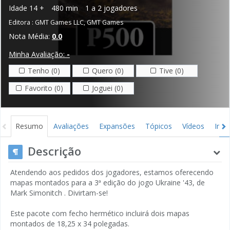
Idade
14 +
480 min
1 a 2 jogadores
Editora :
GMT Games LLC
,
GMT Games
Nota Média:
0.0
Minha Avaliação:
-
Tenho (0)
Quero (0)
Tive (0)
Favorito (0)
Joguei (0)
Resumo
Avaliações
Expansões
Tópicos
Vídeos
Ima
Descrição
Atendendo aos pedidos dos jogadores, estamos oferecendo
mapas montados para a 3ª edição do jogo Ukraine '43, de
Mark Simonitch . Divirtam-se!
Este pacote com fecho hermético incluirá dois mapas
montados de 18,25 x 34 polegadas.