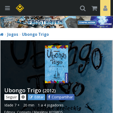
Jogos
Ubongo Trigo
Ubongo Trigo
(2012)
Seguir
Editar
Compartilhar
Idade
7 +
20 min
1 a 4 jogadores
Editora :
Competo / Marektoy
,
KOSMOS