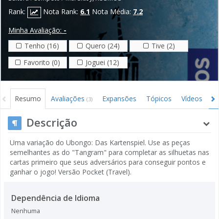
Rank:
Nota Rank:
6.1
Nota Média:
7.2
Minha Avaliação:
-
Tenho (16)
Quero (24)
Tive (2)
Favorito (0)
Joguei (12)
Resumo
Avaliações
Expansões
Tópicos
Vídeos
I
(3)
Descrição
Uma variação do Ubongo: Das Kartenspiel. Use as peças
semelhantes as do "Tangram" para completar as silhuetas nas
cartas primeiro que seus adversários para conseguir pontos e
ganhar o jogo! Versão Pocket (Travel).
Dependência de Idioma
Nenhuma