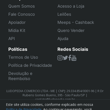
Quem Somos
Acesso a Loja
Fale Conosco
Leilões
Apoiador
Meeps - Cashback
Mídia Kit
Quero Vender
API
Ajuda
Políticas
Redes Sociais
Termos de Uso
Política de Privacidade
Devolução e
Reembolso
LUDOPEDIA COMERCIO LTDA - ME | CNPJ: 29.334.854/0001-96 | R Dr
Rubens Gomes Bueno, 395 - São Paulo/SP |
contato@ludopedia.com.br
Este site utiliza cookies, conforme explicado em nossa
Política de Privacidade
. Ao continuar navegando, você