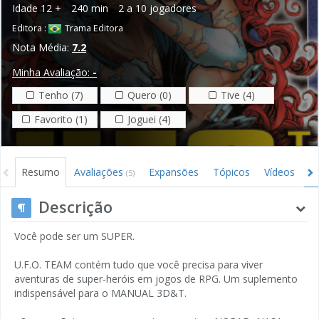
Idade
12 +
240 min
2 a 10 jogadores
Editora :
Trama Editora
Nota Média:
7.2
Minha Avaliação:
-
Tenho (7)
Quero (0)
Tive (4)
Favorito (1)
Joguei (4)
Resumo
Avaliações
Expansões
Tópicos
Vídeos
I
(5)
Descrição
Você pode ser um SUPER.
U.F.O. TEAM contém tudo que você precisa para viver
aventuras de super-heróis em jogos de RPG. Um suplemento
indispensável para o MANUAL 3D&T.