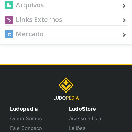
Arquivos
Links Externos
Mercado
LUDO
PEDIA
Ludopedia
LudoStore
Quem Somos
Acesso a Loja
Fale Conosco
Leilões