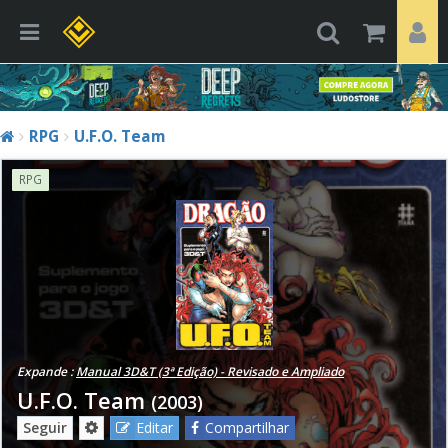
RPG
U.F.O. Team
RPG
Expande :
Manual 3D&T (3ª Edição) - Revisado e Ampliado
U.F.O. Team
(2003)
Seguir
Editar
Compartilhar