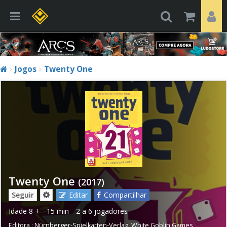
Jogos
Twenty One
Twenty One
(2017)
Seguir
Editar
Compartilhar
Idade
8 +
15 min
2 a 6 jogadores
Editora :
Nürnberger-Spielkarten-Verlag
,
White Goblin Games