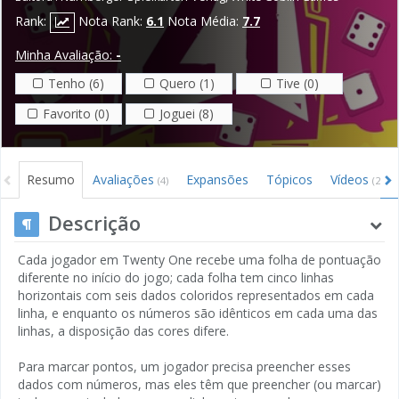
Rank:
Nota Rank:
6.1
Nota Média:
7.7
Minha Avaliação:
-
Tenho (6)
Quero (1)
Tive (0)
Favorito (0)
Joguei (8)
Resumo
Avaliações
Expansões
Tópicos
Vídeos
(4)
(2)
Descrição
Cada jogador em Twenty One recebe uma folha de pontuação
diferente no início do jogo; cada folha tem cinco linhas
horizontais com seis dados coloridos representados em cada
linha, e enquanto os números são idênticos em cada uma das
linhas, a disposição das cores difere.
Para marcar pontos, um jogador precisa preencher esses
dados com números, mas eles têm que preencher (ou marcar)